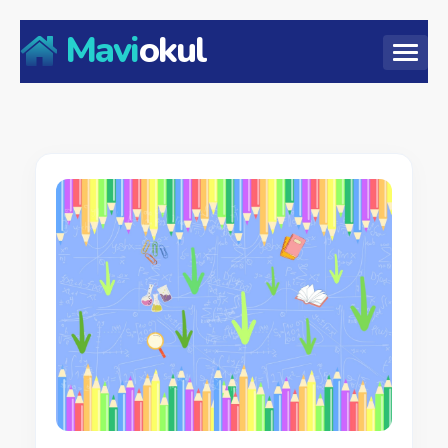
Mavi
okul