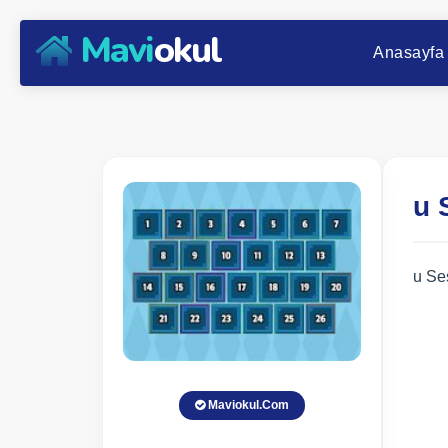
Mavi
okul
Anasayfa
u 
u Se
Maviokul.Com