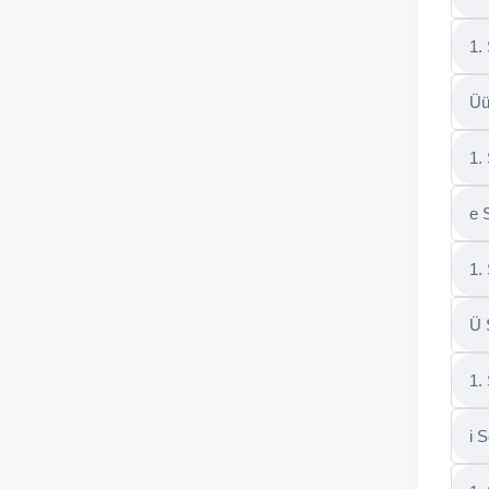
1.
Üü
1.
e 
1.
Ü 
1.
i 