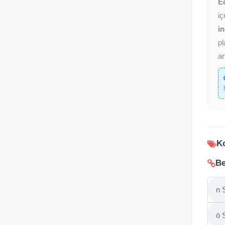
E
iç
in
pl
ar
Ko
Be
n 
ö 