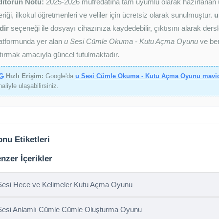
ditörün Notu:
2025-2026 müfredatına tam uyumlu olarak hazırlanan
eriği, ilkokul öğretmenleri ve veliler için ücretsiz olarak sunulmuştur.
u
dir
seçeneği ile dosyayı cihazınıza kaydedebilir, çıktısını alarak dersl
atformunda yer alan
u Sesi Cümle Okuma - Kutu Açma Oyunu
ve ben
tırmak amacıyla güncel tutulmaktadır.
Hızlı Erişim:
Google'da
u Sesi Cümle Okuma - Kutu Açma Oyunu mavi
haliyle ulaşabilirsiniz.
nu Etiketleri
nzer İçerikler
Sesi Hece ve Kelimeler Kutu Açma Oyunu
Sesi Anlamlı Cümle Cümle Oluşturma Oyunu