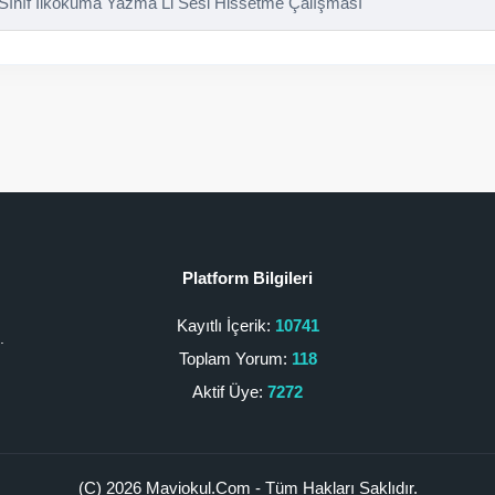
 Sınıf İlkokuma Yazma Ll Sesi Hissetme Çalışması
Platform Bilgileri
Kayıtlı İçerik:
10741
.
Toplam Yorum:
118
Aktif Üye:
7272
(C) 2026 Maviokul.Com - Tüm Hakları Saklıdır.