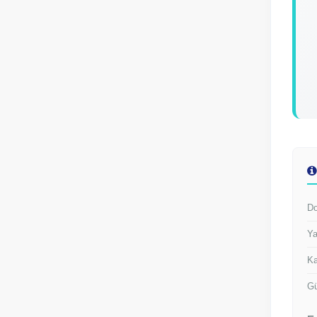
Do
Ya
Ka
Gü