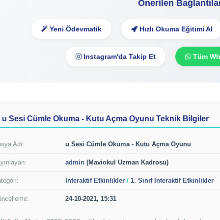
Önerilen Bağlantıla
Yeni Ödevmatik
Hızlı Okuma Eğitimi Al
Instagram'da Takip Et
Tüm Wha
u Sesi Cümle Okuma - Kutu Açma Oyunu Teknik Bilgiler
sya Adı:
u Sesi Cümle Okuma - Kutu Açma Oyunu
yınlayan:
admin
(Maviokul Uzman Kadrosu)
tegori:
İnteraktif Etkinlikler
/
1. Sınıf İnteraktif Etkinlikler
ncelleme:
24-10-2021, 15:31