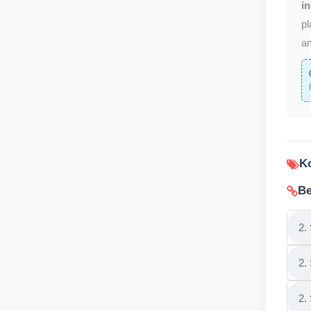
in
pl
am
Ko
Be
2.
2.
2.