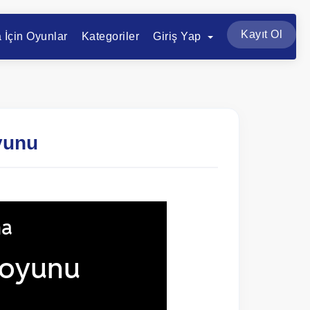
Kayıt Ol
a İçin Oyunlar
Kategoriler
Giriş Yap
yunu