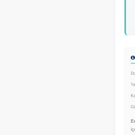
Do
Ya
Ka
Gü
E
iç