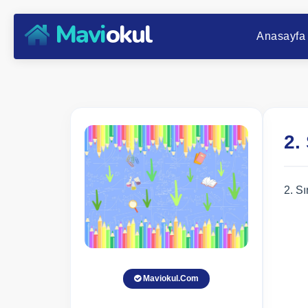
Mavi
okul
Anasayfa
2.
2. S
Maviokul.Com