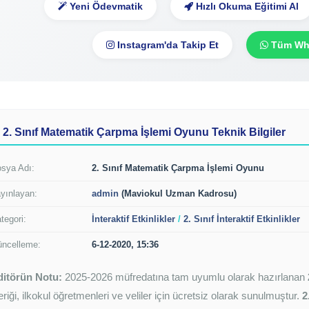
Yeni Ödevmatik
Hızlı Okuma Eğitimi Al
Instagram'da Takip Et
Tüm Wha
2. Sınıf Matematik Çarpma İşlemi Oyunu Teknik Bilgiler
sya Adı:
2. Sınıf Matematik Çarpma İşlemi Oyunu
yınlayan:
admin
(Maviokul Uzman Kadrosu)
tegori:
İnteraktif Etkinlikler
/
2. Sınıf İnteraktif Etkinlikler
ncelleme:
6-12-2020, 15:36
ditörün Notu:
2025-2026 müfredatına tam uyumlu olarak hazırlanan
eriği, ilkokul öğretmenleri ve veliler için ücretsiz olarak sunulmuştur.
2