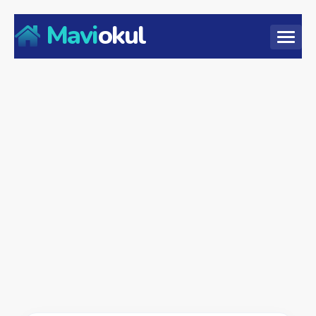
Mavi
okul