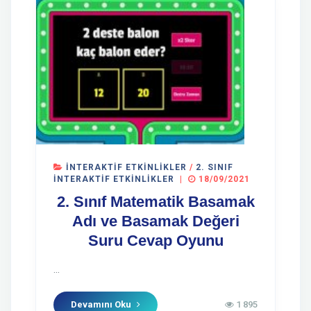
İNTERAKTIF ETKINLIKLER
/
2. SINIF
İNTERAKTIF ETKINLIKLER
|
18/09/2021
2. Sınıf Matematik Basamak
Adı ve Basamak Değeri
Suru Cevap Oyunu
...
Devamını Oku
1 895