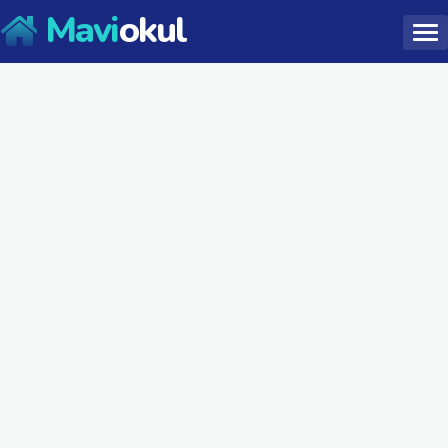
Mavi
okul