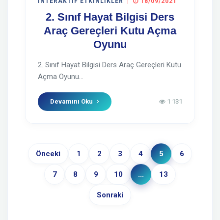
İNTERAKTIF ETKINLIKLER
|
18/09/2021
2. Sınıf Hayat Bilgisi Ders
Araç Gereçleri Kutu Açma
Oyunu
2. Sınıf Hayat Bilgisi Ders Araç Gereçleri Kutu
Açma Oyunu...
Devamını Oku
1 131
Önceki
1
2
3
4
5
6
7
8
9
10
...
13
Sonraki