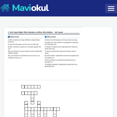
Mavi
okul