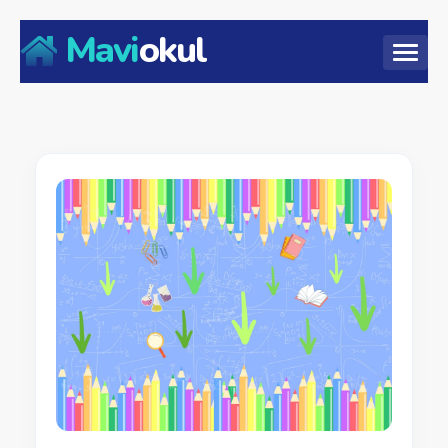
Mavi
okul