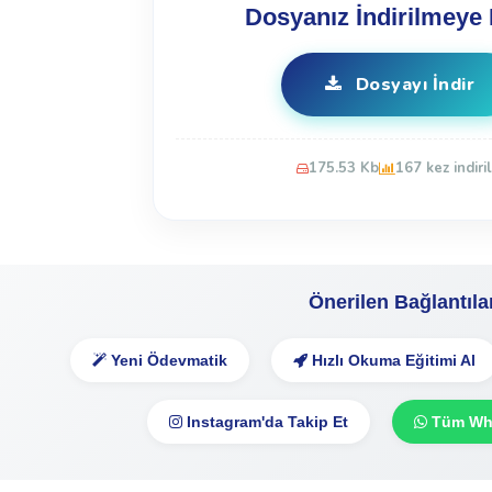
Dosyanız İndirilmeye 
Dosyayı İndir
175.53 Kb
167 kez indiril
Önerilen Bağlantıla
Yeni Ödevmatik
Hızlı Okuma Eğitimi Al
Instagram'da Takip Et
Tüm Wha