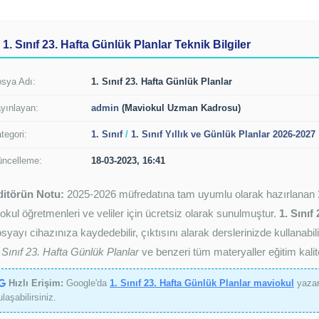
1. Sınıf 23. Hafta Günlük Planlar Teknik Bilgiler
sya Adı:
1. Sınıf 23. Hafta Günlük Planlar
yınlayan:
admin
(Maviokul Uzman Kadrosu)
tegori:
1. Sınıf
/
1. Sınıf Yıllık ve Günlük Planlar 2026-2027
ncelleme:
18-03-2023, 16:41
ditörün Notu:
2025-2026 müfredatına tam uyumlu olarak hazırlanan
kokul öğretmenleri ve veliler için ücretsiz olarak sunulmuştur.
1. Sınıf
syayı cihazınıza kaydedebilir, çıktısını alarak derslerinizde kullanab
 Sınıf 23. Hafta Günlük Planlar
ve benzeri tüm materyaller eğitim kalit
Hızlı Erişim:
Google'da
1. Sınıf 23. Hafta Günlük Planlar maviokul
yazar
ulaşabilirsiniz.