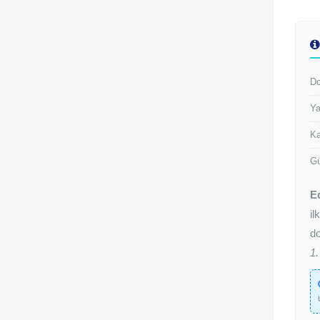
Do
Ya
Ka
Gü
E
il
do
1.