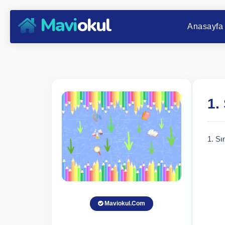
Mavi
okul
Anasayfa
1.
1. Sı
Maviokul.Com