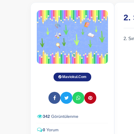
2.
2. Sı
Maviokul.Com
342
Görüntülenme
0
Yorum