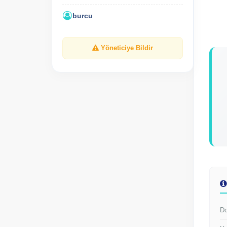
burcu
Yöneticiye Bildir
Do