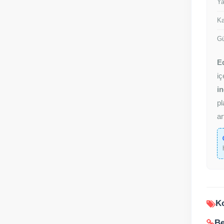
Ya
Ka
Gü
E
iç
in
pl
ar
Ko
Be