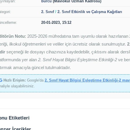
yınlayan:
burcu
(Maviokul Uzman Kadrosu)
tegori:
2. Sınıf
/
2. Sınıf Etkinlik ve Çalışma Kağıtları
ncelleme:
20-01-2023, 15:12
ditörün Notu:
2025-2026 müfredatına tam uyumlu olarak hazırlanan
eriği, ilkokul öğretmenleri ve veliler için ücretsiz olarak sunulmuştur.
2
dir
seçeneği ile dosyayı cihazınıza kaydedebilir, çıktısını alarak dersl
atformunda yer alan
2. Sınıf Hayat Bilgisi Eşleştirme Etkinliği-2
ve benz
tırmak amacıyla güncel tutulmaktadır.
Hızlı Erişim:
Google'da
2. Sınıf Hayat Bilgisi Eşleştirme Etkinliği-2 mav
haliyle ulaşabilirsiniz.
nu Etiketleri
nzer İçerikler