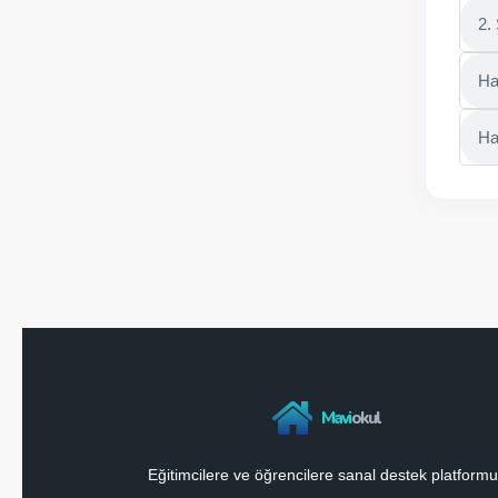
2.
Hay
Ha
Mavi
okul
Eğitimcilere ve öğrencilere sanal destek platformu