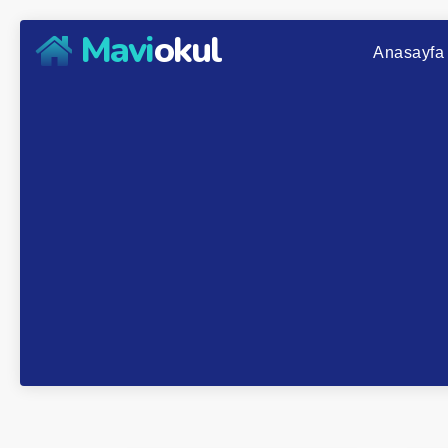
Mavi
okul
Anasayfa