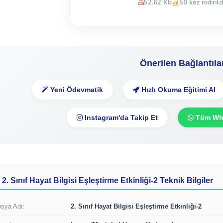
52.62 Kb
50 kez indirild
Önerilen Bağlantıla
Yeni Ödevmatik
Hızlı Okuma Eğitimi Al
Instagram'da Takip Et
Tüm Wha
2. Sınıf Hayat Bilgisi Eşleştirme Etkinliği-2 Teknik Bilgiler
sya Adı:
2. Sınıf Hayat Bilgisi Eşleştirme Etkinliği-2