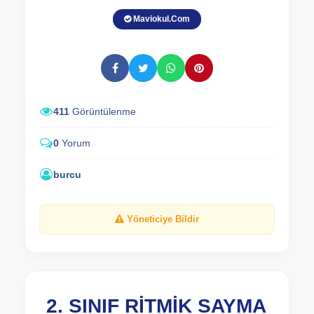
Maviokul.Com
411
Görüntülenme
0
Yorum
burcu
Yöneticiye Bildir
2. SINIF RİTMİK SAYMA