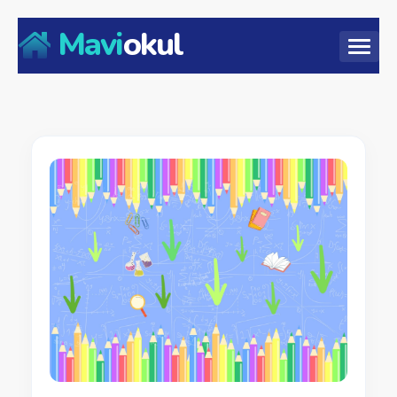
Mavi
okul