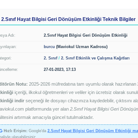
2.Sınıf Hayat Bilgisi Geri Dönüşüm Etkinliği Teknik Bilgiler
sya Adı:
2.Sınıf Hayat Bilgisi Geri Dönüşüm Etkinliği
yınlayan:
burcu
(Maviokul Uzman Kadrosu)
tegori:
2. Sınıf
/
2. Sınıf Etkinlik ve Çalışma Kağıtları
ncelleme:
27-01-2023, 17:13
ditörün Notu:
2025-2026 müfredatına tam uyumlu olarak hazırlanan
kinliği
içeriği, ilkokul öğretmenleri ve veliler için ücretsiz olarak sun
kinliği indir
seçeneği ile dosyayı cihazınıza kaydedebilir, çıktısını ala
aviokul.com platformunda yer alan
2.Sınıf Hayat Bilgisi Geri Dönüşüm
litesini artırmak amacıyla güncel tutulmaktadır.
Hızlı Erişim:
Google'da
2.Sınıf Hayat Bilgisi Geri Dönüşüm Etkinliği m
haliyle ulaşabilirsiniz.