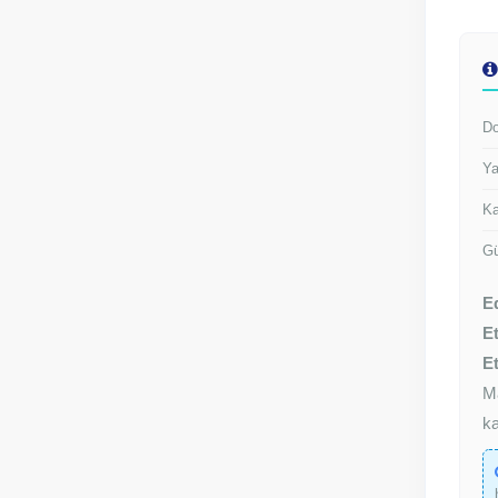
Do
Ya
Ka
Gü
E
Et
Et
M
ka