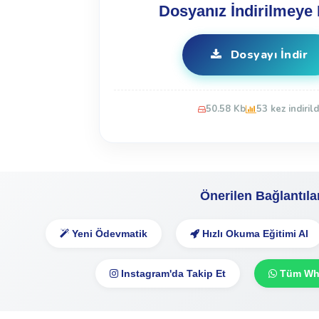
Dosyanız İndirilmeye 
Dosyayı İndir
50.58 Kb
53 kez indirild
Önerilen Bağlantıla
Yeni Ödevmatik
Hızlı Okuma Eğitimi Al
Instagram'da Takip Et
Tüm Wha