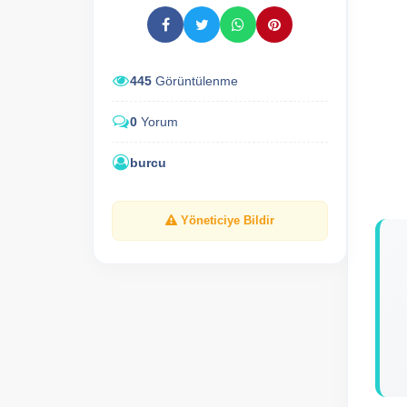
445
Görüntülenme
0
Yorum
burcu
Yöneticiye Bildir