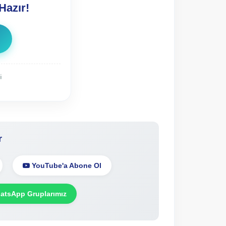
Hazır!
i
r
YouTube'a Abone Ol
tsApp Gruplarımız