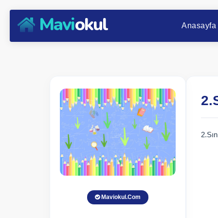
Mavi
okul
Anasayfa
2.
2.Sın
Maviokul.Com