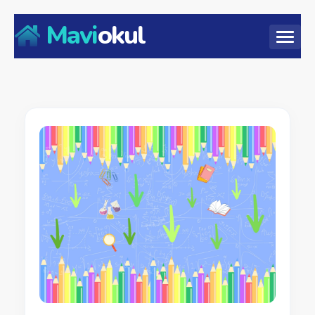
Mavi
okul