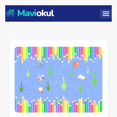
Mavi
okul