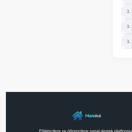
3.
3.
3.
Mavi
okul
Eğitimcilere ve öğrencilere sanal destek platformu