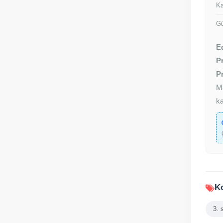
Ka
Gü
E
P
Pr
M
ka
Ko
3. 