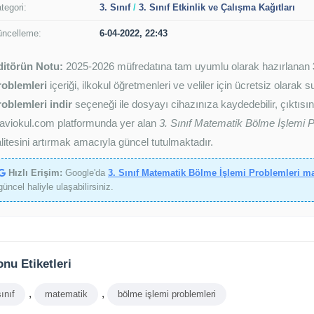
tegori:
3. Sınıf
/
3. Sınıf Etkinlik ve Çalışma Kağıtları
ncelleme:
6-04-2022, 22:43
ditörün Notu:
2025-2026 müfredatına tam uyumlu olarak hazırlanan
roblemleri
içeriği, ilkokul öğretmenleri ve veliler için ücretsiz olarak
oblemleri indir
seçeneği ile dosyayı cihazınıza kaydedebilir, çıktısını
aviokul.com platformunda yer alan
3. Sınıf Matematik Bölme İşlemi P
litesini artırmak amacıyla güncel tutulmaktadır.
Hızlı Erişim:
Google'da
3. Sınıf Matematik Bölme İşlemi Problemleri m
güncel haliyle ulaşabilirsiniz.
nu Etiketleri
,
,
sınıf
matematik
bölme işlemi problemleri