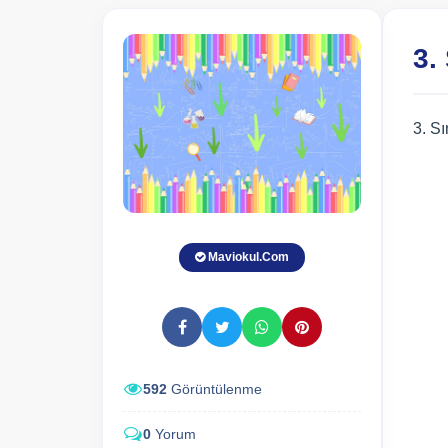
3.
3. S
Maviokul.Com
592
Görüntülenme
0
Yorum