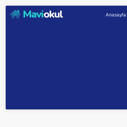
Mavi
okul
Anasayfa