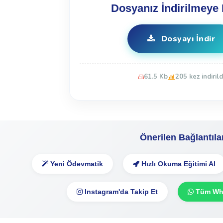
Dosyanız İndirilmeye 
Dosyayı İndir
61.5 Kb
205 kez indirild
Önerilen Bağlantıla
Yeni Ödevmatik
Hızlı Okuma Eğitimi Al
Instagram'da Takip Et
Tüm Wha