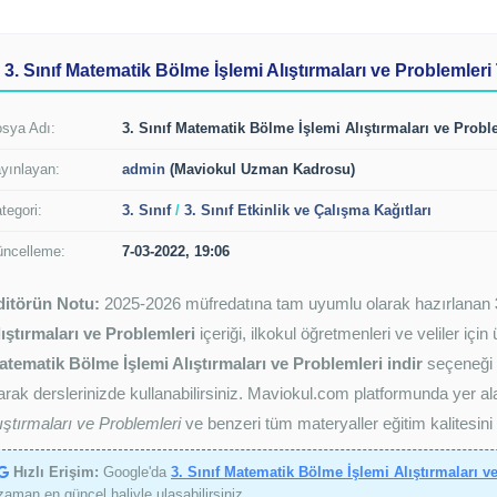
3. Sınıf Matematik Bölme İşlemi Alıştırmaları ve Problemleri 
sya Adı:
3. Sınıf Matematik Bölme İşlemi Alıştırmaları ve Probl
yınlayan:
admin
(Maviokul Uzman Kadrosu)
tegori:
3. Sınıf
/
3. Sınıf Etkinlik ve Çalışma Kağıtları
ncelleme:
7-03-2022, 19:06
ditörün Notu:
2025-2026 müfredatına tam uyumlu olarak hazırlanan
ıştırmaları ve Problemleri
içeriği, ilkokul öğretmenleri ve veliler içi
tematik Bölme İşlemi Alıştırmaları ve Problemleri indir
seçeneği i
arak derslerinizde kullanabilirsiniz. Maviokul.com platformunda yer a
ıştırmaları ve Problemleri
ve benzeri tüm materyaller eğitim kalitesini
Hızlı Erişim:
Google'da
3. Sınıf Matematik Bölme İşlemi Alıştırmaları 
zaman en güncel haliyle ulaşabilirsiniz.