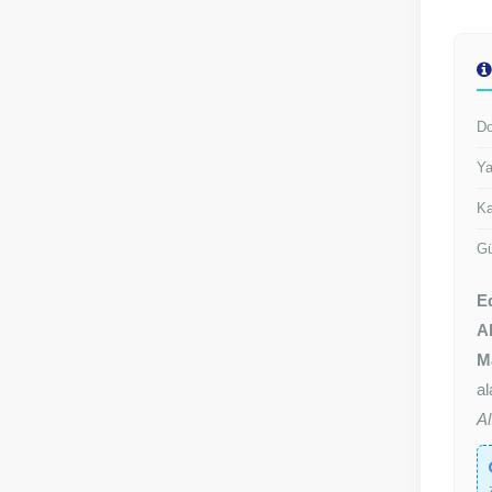
Do
Ya
Ka
Gü
E
Al
Ma
al
Al