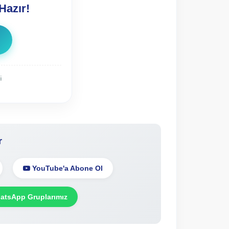
Hazır!
i
r
YouTube'a Abone Ol
tsApp Gruplarımız