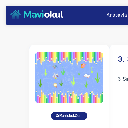
Mavi
okul
Anasayfa
3.
3. Sı
Maviokul.Com