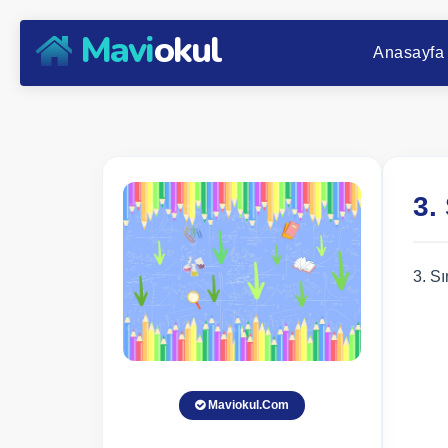
Mavi
okul
Anasayfa
3.
3. Sı
Maviokul.Com