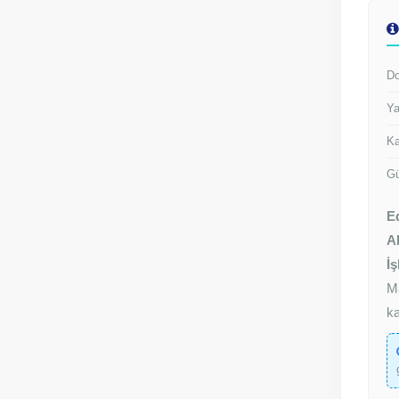
Do
Ya
Ka
Gü
E
Al
İş
M
ka