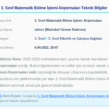
3. Sınıf Matematik Bölme İşlemi Alıştırmaları Teknik Bilgiler
sya Adı:
3. Sınıf Matematik Bölme İşlemi Alıştırmaları
yınlayan:
admin
(Maviokul Uzman Kadrosu)
tegori:
3. Sınıf
/
3. Sınıf Etkinlik ve Çalışma Kağıtları
ncelleme:
6-04-2022, 20:47
ditörün Notu:
2025-2026 müfredatına tam uyumlu olarak hazırlanan
ıştırmaları
içeriği, ilkokul öğretmenleri ve veliler için ücretsiz olarak
lemi Alıştırmaları indir
seçeneği ile dosyayı cihazınıza kaydedebilir, çı
aviokul.com platformunda yer alan
3. Sınıf Matematik Bölme İşlemi Al
litesini artırmak amacıyla güncel tutulmaktadır.
Hızlı Erişim:
Google'da
3. Sınıf Matematik Bölme İşlemi Alıştırmaları 
güncel haliyle ulaşabilirsiniz.