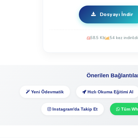
Dosyayı İndir
58.5 Kb
54 kez indirildi
Önerilen Bağlantıla
Yeni Ödevmatik
Hızlı Okuma Eğitimi Al
Instagram'da Takip Et
Tüm Wha