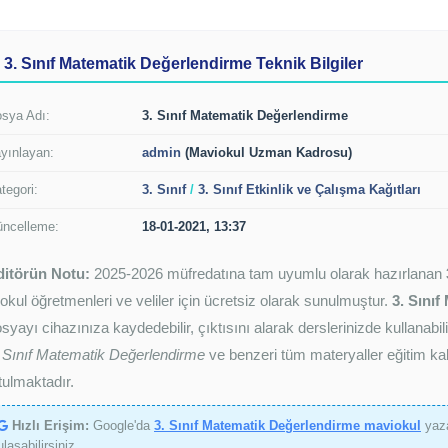
3. Sınıf Matematik Değerlendirme Teknik Bilgiler
sya Adı:
3. Sınıf Matematik Değerlendirme
yınlayan:
admin
(Maviokul Uzman Kadrosu)
tegori:
3. Sınıf
/
3. Sınıf Etkinlik ve Çalışma Kağıtları
ncelleme:
18-01-2021, 13:37
ditörün Notu:
2025-2026 müfredatına tam uyumlu olarak hazırlanan
kokul öğretmenleri ve veliler için ücretsiz olarak sunulmuştur.
3. Sını
syayı cihazınıza kaydedebilir, çıktısını alarak derslerinizde kullanab
 Sınıf Matematik Değerlendirme
ve benzeri tüm materyaller eğitim kal
tulmaktadır.
Hızlı Erişim:
Google'da
3. Sınıf Matematik Değerlendirme maviokul
yaza
ulaşabilirsiniz.