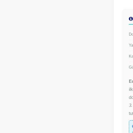
Do
Ya
Ka
Gü
E
il
do
3.
tu