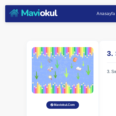
Mavi
okul
Anasayfa
3.
3. S
Maviokul.Com