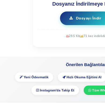
Dosyanız İndirilmeye 
Dosyayı İndir
29.5 Kb
71 kez indirildi
Önerilen Bağlantıla
Yeni Ödevmatik
Hızlı Okuma Eğitimi Al
Instagram'da Takip Et
Tüm Wha