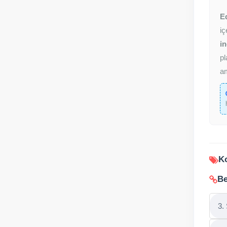
E
iç
in
pl
am
Ko
Be
3.