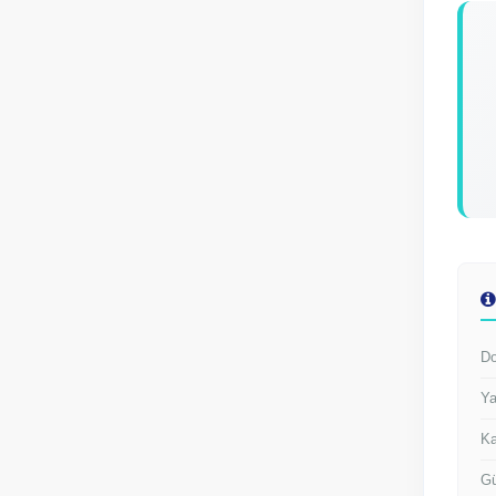
Do
Ya
Ka
Gü