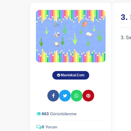
3.
3. S
Maviokul.Com
663
Görüntülenme
0
Yorum