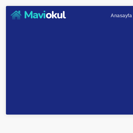
Mavi
okul
Anasayfa