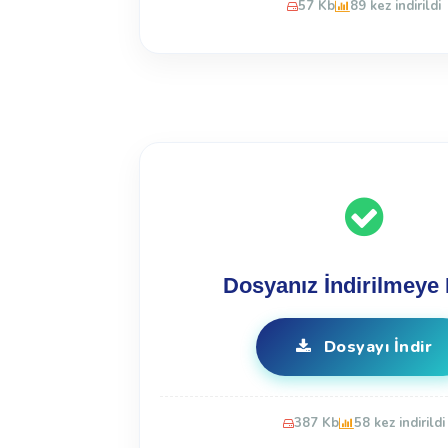
57 Kb
89 kez indirildi
Dosyanız İndirilmeye 
Dosyayı İndir
387 Kb
58 kez indirildi