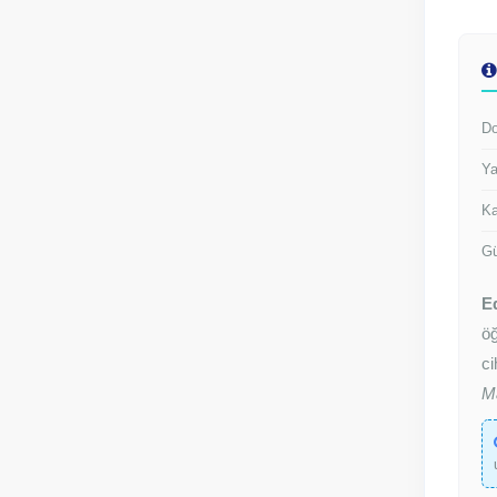
Do
Ya
Ka
Gü
E
öğ
ci
M