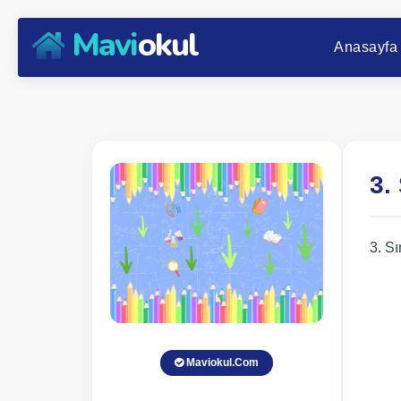
Mavi
okul
Anasayfa
3.
3. Sı
Maviokul.Com