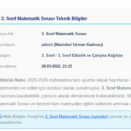
3. Sınıf Matematik Sınavı Teknik Bilgiler
sya Adı:
3. Sınıf Matematik Sınavı
yınlayan:
admin
(Maviokul Uzman Kadrosu)
tegori:
3. Sınıf
/
3. Sınıf Etkinlik ve Çalışma Kağıtları
ncelleme:
28-03-2022, 21:15
ditörün Notu:
2025-2026 müfredatına tam uyumlu olarak hazırlanan
retmenleri ve veliler için ücretsiz olarak sunulmuştur.
3. Sınıf Matema
hazınıza kaydedebilir, çıktısını alarak derslerinizde kullanabilirsini
atematik Sınavı
ve benzeri tüm materyaller eğitim kalitesini artırmak
Hızlı Erişim:
Google'da
3. Sınıf Matematik Sınavı maviokul
yazarak bu s
ulaşabilirsiniz.