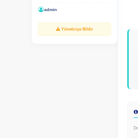
admin
Yöneticiye Bildir
Do