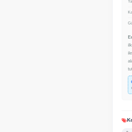
Ya
Ka
Gü
E
il
il
a
tu
Ko