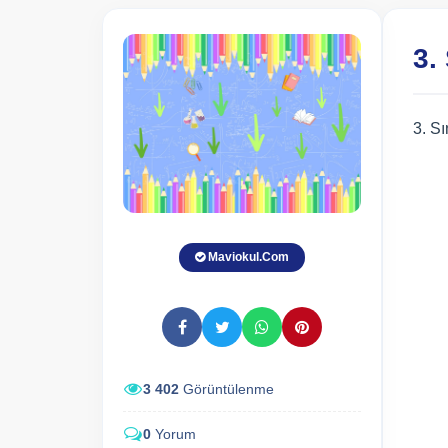
3.
3. S
Maviokul.Com
3 402
Görüntülenme
0
Yorum