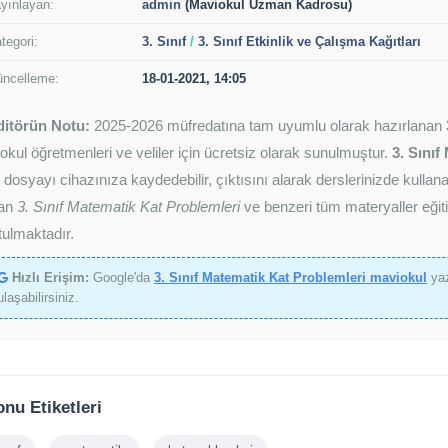
yınlayan:
admin
(Maviokul Uzman Kadrosu)
tegori:
3. Sınıf
/
3. Sınıf Etkinlik ve Çalışma Kağıtları
ncelleme:
18-01-2021, 14:05
ditörün Notu:
2025-2026 müfredatına tam uyumlu olarak hazırlanan
kokul öğretmenleri ve veliler için ücretsiz olarak sunulmuştur.
3. Sınıf
e dosyayı cihazınıza kaydedebilir, çıktısını alarak derslerinizde kulla
lan
3. Sınıf Matematik Kat Problemleri
ve benzeri tüm materyaller eğit
tulmaktadır.
Hızlı Erişim:
Google'da
3. Sınıf Matematik Kat Problemleri maviokul
yaz
ulaşabilirsiniz.
nu Etiketleri