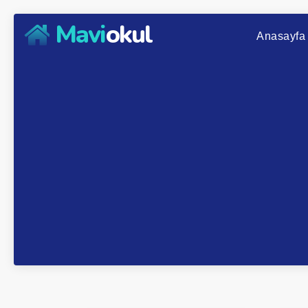
Mavi
okul
Anasayfa