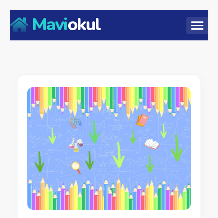
Mavi
okul