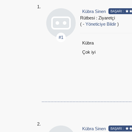
Kübra Sinen
BAŞARI :
Rütbesi : Ziyaretçi
( -
Yöneticiye Bildir
)
#1
Kübra
Çok iyi
Kübra Sinen
BAŞARI :