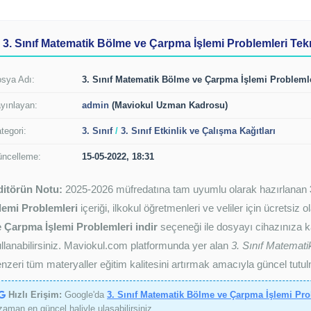
3. Sınıf Matematik Bölme ve Çarpma İşlemi Problemleri Tekn
sya Adı:
3. Sınıf Matematik Bölme ve Çarpma İşlemi Probleml
yınlayan:
admin
(Maviokul Uzman Kadrosu)
tegori:
3. Sınıf
/
3. Sınıf Etkinlik ve Çalışma Kağıtları
ncelleme:
15-05-2022, 18:31
ditörün Notu:
2025-2026 müfredatına tam uyumlu olarak hazırlanan
lemi Problemleri
içeriği, ilkokul öğretmenleri ve veliler için ücretsiz
e Çarpma İşlemi Problemleri indir
seçeneği ile dosyayı cihazınıza ka
llanabilirsiniz. Maviokul.com platformunda yer alan
3. Sınıf Matemat
nzeri tüm materyaller eğitim kalitesini artırmak amacıyla güncel tutul
Hızlı Erişim:
Google'da
3. Sınıf Matematik Bölme ve Çarpma İşlemi Pro
zaman en güncel haliyle ulaşabilirsiniz.