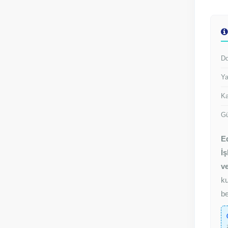
Do
Ya
Ka
Gü
E
İş
v
ku
be