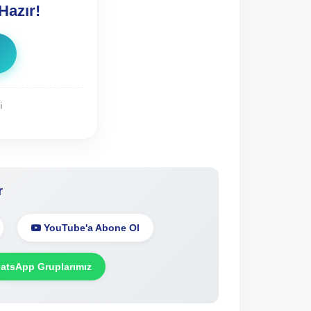
Hazır!
i
r
YouTube'a Abone Ol
tsApp Gruplarımız