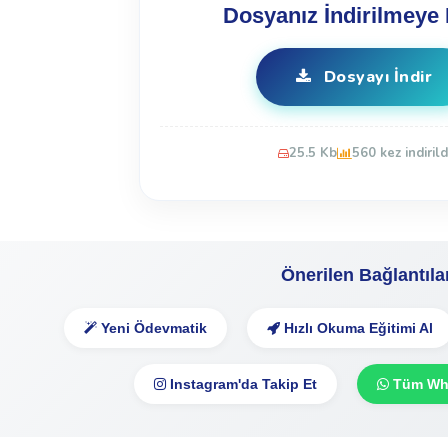
Dosyanız İndirilmeye 
Dosyayı İndir
25.5 Kb
560 kez indirild
Önerilen Bağlantıla
Yeni Ödevmatik
Hızlı Okuma Eğitimi Al
Instagram'da Takip Et
Tüm Wha