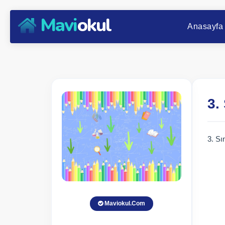
Mavi
okul
Anasayfa
3.
3. Sı
Maviokul.Com