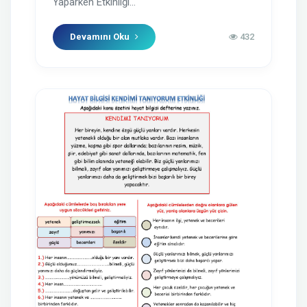
Yaparken Etkinliği...
Devamını Oku
432