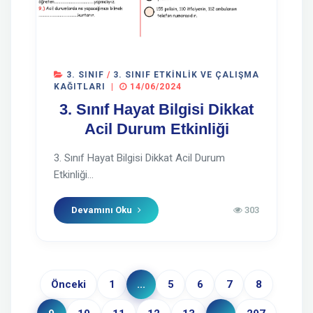
3. SINIF
/
3. SINIF ETKINLIK VE ÇALIŞMA
KAĞITLARI
|
14/06/2024
3. Sınıf Hayat Bilgisi Dikkat
Acil Durum Etkinliği
3. Sınıf Hayat Bilgisi Dikkat Acil Durum
Etkinliği...
Devamını Oku
303
Önceki
1
...
5
6
7
8