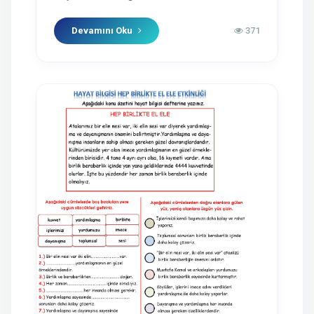
Devamını Oku
371