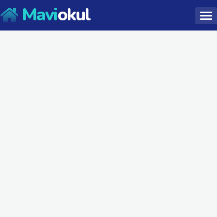
Mavi
okul