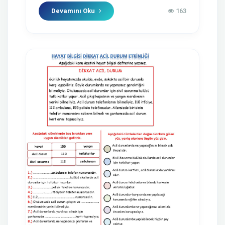
Devamını Oku
163