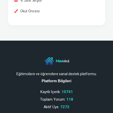
4. Sınıf Arşivi
Okul Öncesi
Mavi
okul
Eğitimcilere ve öğrencilere sanal destek platformu.
Platform Bilgileri
Kayıtlı İçerik:
10741
Toplam Yorum:
118
Aktif Üye:
7272