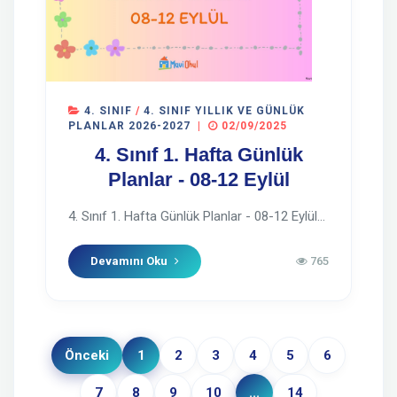
4. SINIF
/
4. SINIF YILLIK VE GÜNLÜK
PLANLAR 2026-2027
|
02/09/2025
4. Sınıf 1. Hafta Günlük
Planlar - 08-12 Eylül
4. Sınıf 1. Hafta Günlük Planlar - 08-12 Eylül...
Devamını Oku
765
Önceki
1
2
3
4
5
6
7
8
9
10
...
14