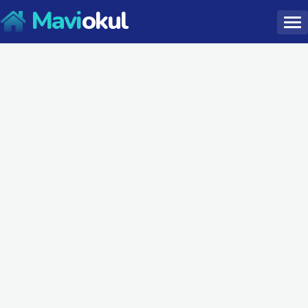
Mavi
okul