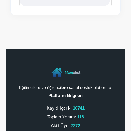
4. Sınıf 29. Hafta Günlük Planlar
Mavi
okul
Eğitimcilere ve öğrencilere sanal destek platformu.
Platform Bilgileri
Kayıtlı İçerik:
10741
Toplam Yorum:
118
Aktif Üye:
7272