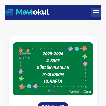
Mavi
okul
Maviokul.Com