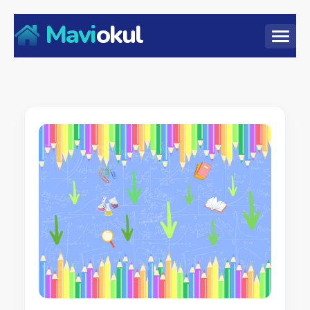
Mavi
okul