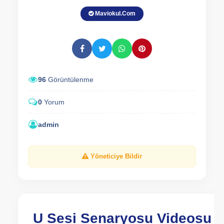
Maviokul.Com
96
Görüntülenme
0
Yorum
admin
Yöneticiye Bildir
U Sesi Senaryosu Videosu