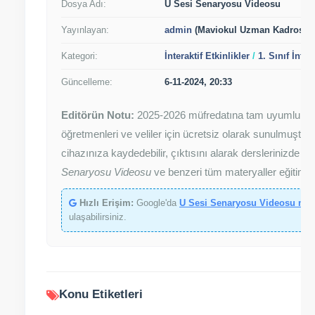
Dosya Adı:
U Sesi Senaryosu Videosu
Yayınlayan:
admin
(Maviokul Uzman Kadrosu)
Kategori:
İnteraktif Etkinlikler
/
1. Sınıf İnter
Güncelleme:
6-11-2024, 20:33
Editörün Notu:
2025-2026 müfredatına tam uyumlu ola
öğretmenleri ve veliler için ücretsiz olarak sunulmuştur.
cihazınıza kaydedebilir, çıktısını alarak derslerinizde k
Senaryosu Videosu
ve benzeri tüm materyaller eğitim ka
Hızlı Erişim:
Google'da
U Sesi Senaryosu Videosu mav
ulaşabilirsiniz.
Konu Etiketleri