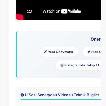
Önerile
Yeni Ödevmatik
Hızlı Oku
Instagram'da Takip Et
U Sesi Senaryosu Videosu Teknik Bilgiler