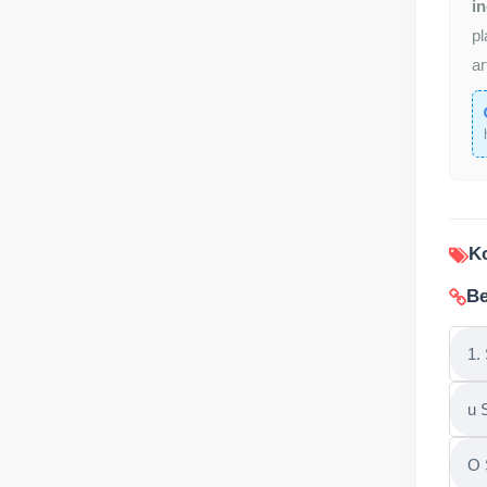
in
pl
ar
Ko
Be
1.
u 
O 