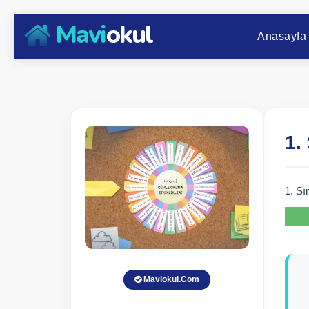
Mavi
okul
Anasayfa
1.
1. S
Maviokul.Com