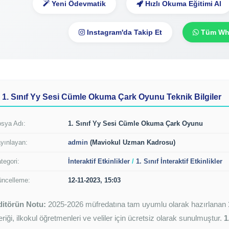
Yeni Ödevmatik
Hızlı Okuma Eğitimi Al
Instagram'da Takip Et
Tüm Wha
1. Sınıf Yy Sesi Cümle Okuma Çark Oyunu Teknik Bilgiler
sya Adı:
1. Sınıf Yy Sesi Cümle Okuma Çark Oyunu
yınlayan:
admin
(Maviokul Uzman Kadrosu)
tegori:
İnteraktif Etkinlikler
/
1. Sınıf İnteraktif Etkinlikler
ncelleme:
12-11-2023, 15:03
ditörün Notu:
2025-2026 müfredatına tam uyumlu olarak hazırlanan
eriği, ilkokul öğretmenleri ve veliler için ücretsiz olarak sunulmuştur.
1