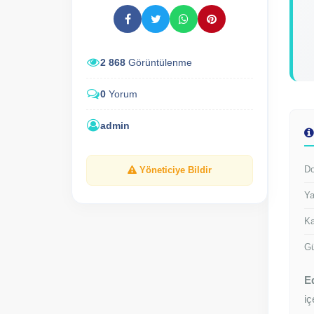
2 868
Görüntülenme
0
Yorum
admin
Do
Yöneticiye Bildir
Ya
Ka
Gü
E
iç