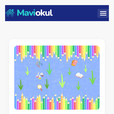
Mavi
okul