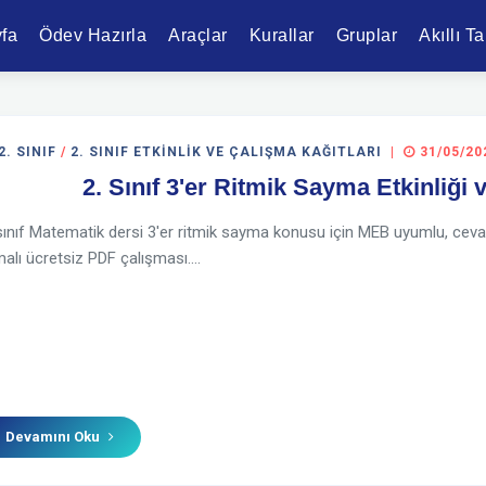
fa
Ödev Hazırla
Araçlar
Kurallar
Gruplar
Akıllı T
2. SINIF
/
2. SINIF ETKINLIK VE ÇALIŞMA KAĞITLARI
|
31/05/20
2. Sınıf 3'er Ritmik Sayma Etkinliği
sınıf Matematik dersi 3'er ritmik sayma konusu için MEB uyumlu, cevap 
alı ücretsiz PDF çalışması....
Devamını Oku