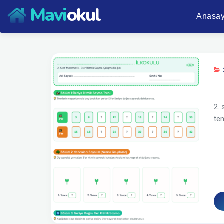
Mavi
okul
Anasay
2. 
tem