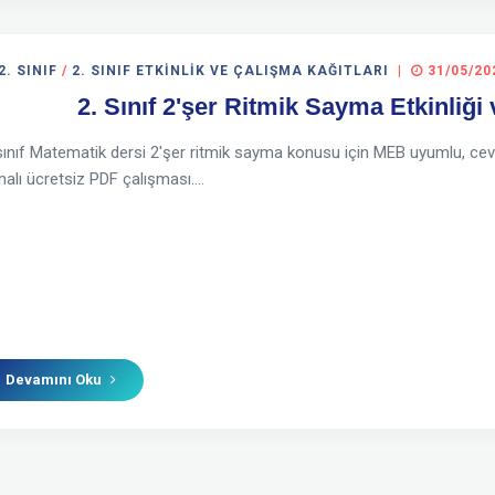
2. SINIF
/
2. SINIF ETKINLIK VE ÇALIŞMA KAĞITLARI
|
31/05/20
2. Sınıf 2'şer Ritmik Sayma Etkinliğ
sınıf Matematik dersi 2'şer ritmik sayma konusu için MEB uyumlu, cevap a
alı ücretsiz PDF çalışması....
Devamını Oku