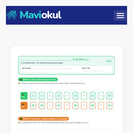
Mavi
okul