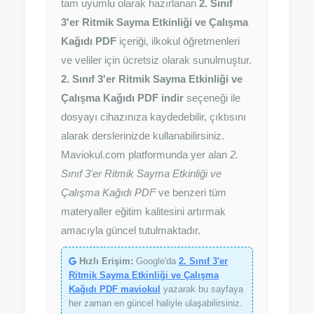
tam uyumlu olarak hazırlanan
2. Sınıf
3'er Ritmik Sayma Etkinliği ve Çalışma
Kağıdı PDF
içeriği, ilkokul öğretmenleri
ve veliler için ücretsiz olarak sunulmuştur.
2. Sınıf 3'er Ritmik Sayma Etkinliği ve
Çalışma Kağıdı PDF indir
seçeneği ile
dosyayı cihazınıza kaydedebilir, çıktısını
alarak derslerinizde kullanabilirsiniz.
Maviokul.com platformunda yer alan
2.
Sınıf 3'er Ritmik Sayma Etkinliği ve
Çalışma Kağıdı PDF
ve benzeri tüm
materyaller eğitim kalitesini artırmak
amacıyla güncel tutulmaktadır.
Hızlı Erişim:
Google'da
2. Sınıf 3'er
Ritmik Sayma Etkinliği ve Çalışma
Kağıdı PDF maviokul
yazarak bu sayfaya
her zaman en güncel haliyle ulaşabilirsiniz.