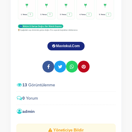
Maviokul.Com
13
Görüntülenme
0
Yorum
admin
Yöneticiye Bildir