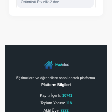
Örüntüsü Etkinlik-2.doc
Mavi
okul
Eğitimcilere ve öğrencilere sanal destek platformu.
Platform Bilgileri
Kayıtlı İçerik:
10741
Toplam Yorum:
118
Aktif Üye:
7272