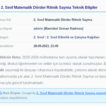
2. Sınıf Matematik Dörder Ritmik Sayma Teknik Bilgiler
sya Adı:
2. Sınıf Matematik Dörder Ritmik Sayma
yınlayan:
admin
(Maviokul Uzman Kadrosu)
tegori:
2. Sınıf
/
2. Sınıf Etkinlik ve Çalışma Kağıtları
ncelleme:
28-09-2023, 21:49
ditörün Notu:
2025-2026 müfredatına tam uyumlu olarak hazırlanan
eriği, ilkokul öğretmenleri ve veliler için ücretsiz olarak sunulmuştur.
2
dir
seçeneği ile dosyayı cihazınıza kaydedebilir, çıktısını alarak dersl
atformunda yer alan
2. Sınıf Matematik Dörder Ritmik Sayma
ve benze
acıyla güncel tutulmaktadır.
Hızlı Erişim:
Google'da
2. Sınıf Matematik Dörder Ritmik Sayma mavio
haliyle ulaşabilirsiniz.