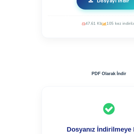
Dosyayı İndir
47.61 Kb
105 kez indiril
PDF Olarak İndir
Dosyanız İndirilmeye 