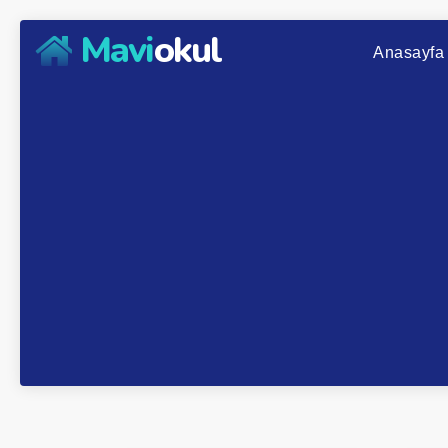
Mavi
okul
Anasayfa