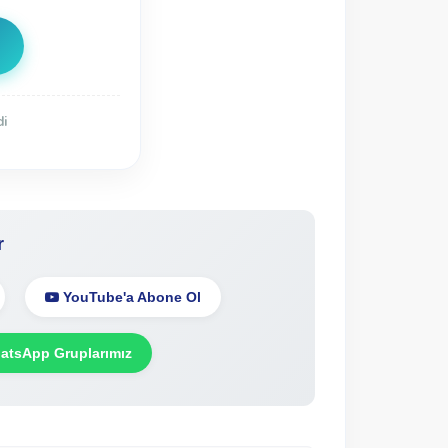
di
r
YouTube'a Abone Ol
tsApp Gruplarımız