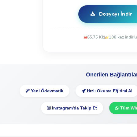
Dosyayı İndir
65.75 Kb
100 kez indiril
Önerilen Bağlantıla
Yeni Ödevmatik
Hızlı Okuma Eğitimi Al
Instagram'da Takip Et
Tüm Wha