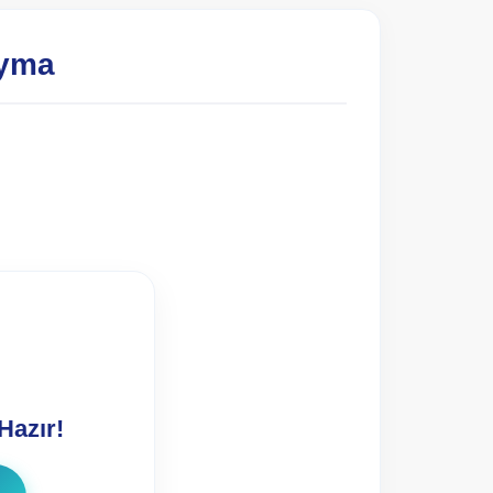
ayma
Hazır!