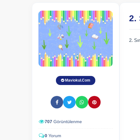
2.
2. S
Maviokul.Com
707
Görüntülenme
0
Yorum