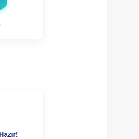
di
Hazır!