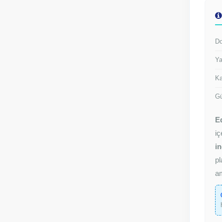
Do
Ya
Ka
Gü
E
iç
in
pl
am