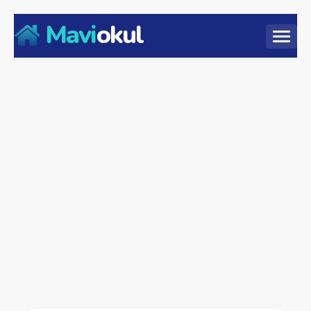
Mavi
okul