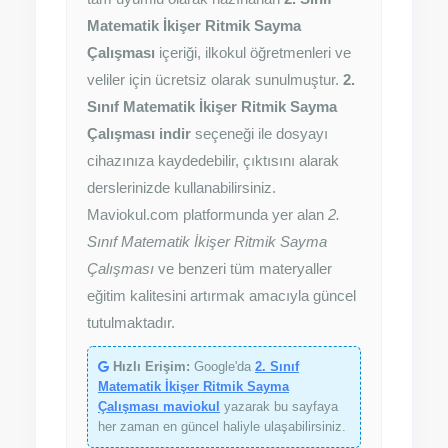
Matematik İkişer Ritmik Sayma
Çalışması
içeriği, ilkokul öğretmenleri ve
veliler için ücretsiz olarak sunulmuştur.
2.
Sınıf Matematik İkişer Ritmik Sayma
Çalışması indir
seçeneği ile dosyayı
cihazınıza kaydedebilir, çıktısını alarak
derslerinizde kullanabilirsiniz.
Maviokul.com platformunda yer alan
2.
Sınıf Matematik İkişer Ritmik Sayma
Çalışması
ve benzeri tüm materyaller
eğitim kalitesini artırmak amacıyla güncel
tutulmaktadır.
Hızlı Erişim:
Google'da
2. Sınıf
Matematik İkişer Ritmik Sayma
Çalışması maviokul
yazarak bu sayfaya
her zaman en güncel haliyle ulaşabilirsiniz.