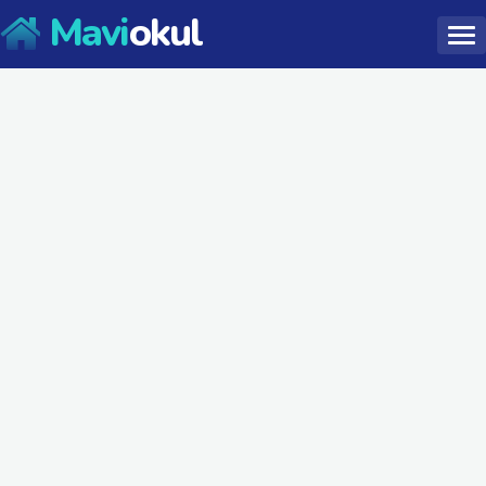
Mavi
okul