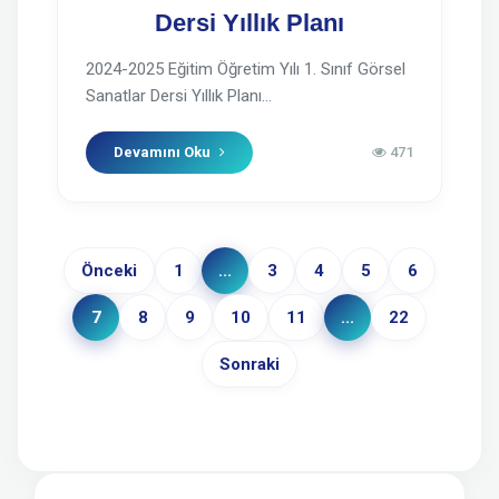
Dersi Yıllık Planı
2024-2025 Eğitim Öğretim Yılı 1. Sınıf Görsel
Sanatlar Dersi Yıllık Planı...
Devamını Oku
471
Önceki
1
...
3
4
5
6
7
8
9
10
11
...
22
Sonraki