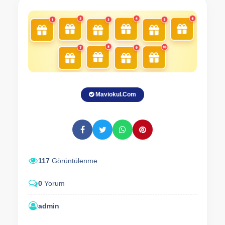
Maviokul.Com
117
Görüntülenme
0
Yorum
admin