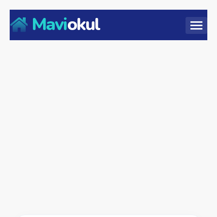
Mavi
okul