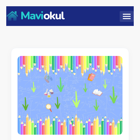
Mavi
okul