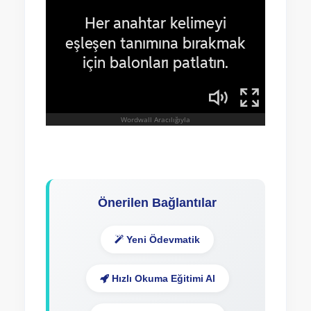
Önerilen Bağlantılar
Yeni Ödevmatik
Hızlı Okuma Eğitimi Al