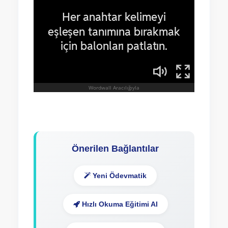
Önerilen Bağlantılar
Yeni Ödevmatik
Hızlı Okuma Eğitimi Al