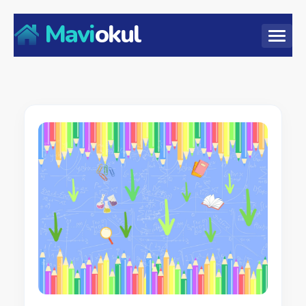
Mavi
okul